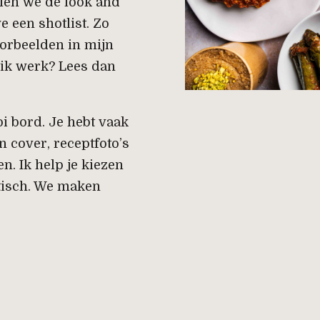
alen we de look and
 een shotlist. Zo
voorbeelden in mijn
e ik werk? Lees dan
i bord. Je hebt vaak
 cover, receptfoto’s
n. Ik help je kiezen
ktisch. We maken