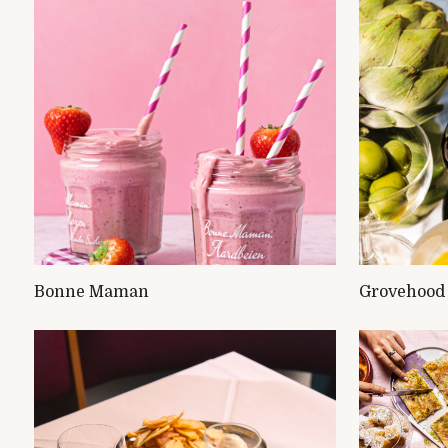
Grovehood 
Bonne Maman