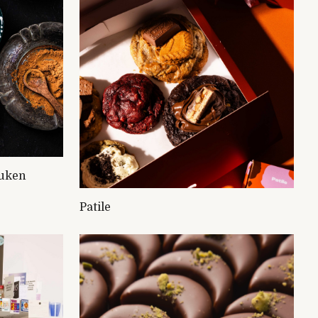
euken
Patile